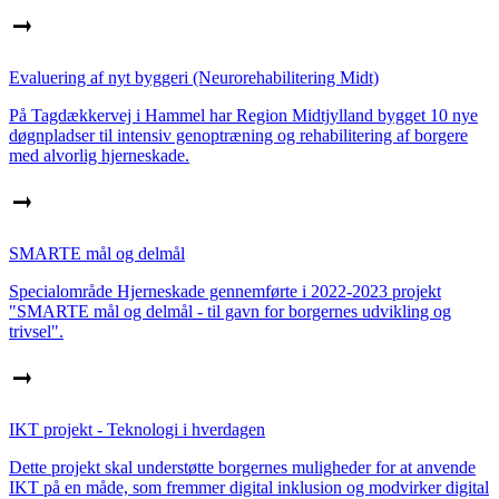
Evaluering af nyt byggeri (Neurorehabilitering Midt)
På Tagdækkervej i Hammel har Region Midtjylland bygget 10 nye
døgnpladser til intensiv genoptræning og rehabilitering af borgere
med alvorlig hjerneskade.
SMARTE mål og delmål
Specialområde Hjerneskade gennemførte i 2022-2023 projekt
"SMARTE mål og delmål - til gavn for borgernes udvikling og
trivsel".
IKT projekt - Teknologi i hverdagen
Dette projekt skal understøtte borgernes muligheder for at anvende
IKT på en måde, som fremmer digital inklusion og modvirker digital