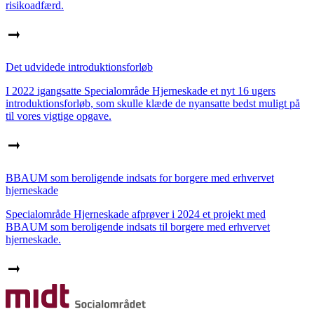
risikoadfærd.
Det udvidede introduktionsforløb
I 2022 igangsatte Specialområde Hjerneskade et nyt 16 ugers
introduktionsforløb, som skulle klæde de nyansatte bedst muligt på
til vores vigtige opgave.
BBAUM som beroligende indsats for borgere med erhvervet
hjerneskade
Specialområde Hjerneskade afprøver i 2024 et projekt med
BBAUM som beroligende indsats til borgere med erhvervet
hjerneskade.