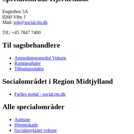
Engtoften 5A
8260 Viby J
Mail:
soh@social.rm.dk
Tlf.: +45 7847 7400
Til sagsbehandlere
Anmodningsmodul Voksen
Rammeaftaler
Tilbudsportalen
Socialområdet i Region Midtjylland
Fælles portal - social.rm.dk
Alle specialområder
Autisme
Hjerneskade
Socialpsykiatri voksne