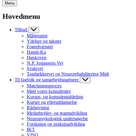
Menu
Hovedmenu
Tilbud
Målgruppe
Ydelser og takster
Fogedvænget
Handi-Ka
Høskoven
N.P. Josiassens Vej
Svalevej
Tagdækkervej og Neurorehabilitering Midt
Til fagfolk og samarbejdspartnere
Matchningsproces
Mød vores konsulenter
Kursus- og konsulentafdeling
Kurser og efteruddannelse
Rådgivning
Medarbejder- og teamudvikling
Neuropsykologisk undersøgelse
Forskning og praksisudvikling
IKT
VISO