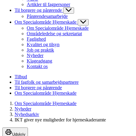
Artikler til fagpersoner
Til borgere og pårørende
Pårørendesamarbejde
Om Specialområde Hjerneskade
Om Specialområde Hjerneskade
Områdeledelse og sekretariat
Faglighed
Kvalitet og tilsyn
Job og praktik
Nyheder
Klageadgang
Kontakt os
Tilbud
Til fagfolk og samarbejdspartnere
Til borgere og pårørende
Om Specialområde Hjerneskade
Om Specialområde Hjerneskade
Nyheder
Nyhedsarkiv
IKT giver nye muligheder for hjerneskaderamte
Udskriv