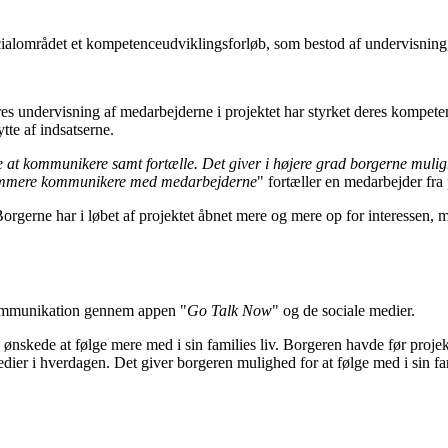
ialområdet et kompetenceudviklingsforløb, som bestod af undervisning, 
vores undervisning af medarbejderne i projektet har styrket deres kompeten
tte af indsatserne.
 at kommunikere samt fortælle. Det giver i højere grad borgerne mulighe
gt nemmere kommunikere med medarbejderne
" fortæller en medarbejder fra 
orgerne har i løbet af projektet åbnet mere og mere op for interessen
 kommunikation gennem appen "
Go Talk Now
" og de sociale medier.
 ønskede at følge mere med i sin families liv. Borgeren havde før proje
medier i hverdagen. Det giver borgeren mulighed for at følge med i sin 