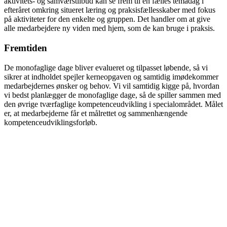
aktivitets- og samværstilbud kan se frem til en fælles temadag i
efteråret omkring situeret læring og praksisfællesskaber med fokus
på aktiviteter for den enkelte og gruppen. Det handler om at give
alle medarbejdere ny viden med hjem, som de kan bruge i praksis.
Fremtiden
De monofaglige dage bliver evalueret og tilpasset løbende, så vi
sikrer at indholdet spejler kerneopgaven og samtidig imødekommer
medarbejdernes ønsker og behov. Vi vil samtidig kigge på, hvordan
vi bedst planlægger de monofaglige dage, så de spiller sammen med
den øvrige tværfaglige kompetenceudvikling i specialområdet. Målet
er, at medarbejderne får et målrettet og sammenhængende
kompetenceudviklingsforløb.