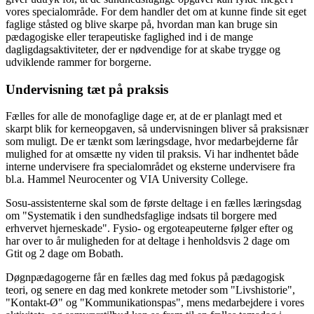
vores specialområde. For dem handler det om at kunne finde sit eget
faglige ståsted og blive skarpe på, hvordan man kan bruge sin
pædagogiske eller terapeutiske faglighed ind i de mange
dagligdagsaktiviteter, der er nødvendige for at skabe trygge og
udviklende rammer for borgerne.
Undervisning tæt på praksis
Fælles for alle de monofaglige dage er, at de er planlagt med et
skarpt blik for kerneopgaven, så undervisningen bliver så praksisnær
som muligt. De er tænkt som læringsdage, hvor medarbejderne får
mulighed for at omsætte ny viden til praksis. Vi har indhentet både
interne undervisere fra specialområdet og eksterne undervisere fra
bl.a. Hammel Neurocenter og VIA University College.
Sosu-assistenterne skal som de første deltage i en fælles læringsdag
om "Systematik i den sundhedsfaglige indsats til borgere med
erhvervet hjerneskade". Fysio- og ergoteapeuterne følger efter og
har over to år muligheden for at deltage i henholdsvis 2 dage om
Gtit og 2 dage om Bobath.
Døgnpædagogerne får en fælles dag med fokus på pædagogisk
teori, og senere en dag med konkrete metoder som "Livshistorie",
"Kontakt-Ø" og "Kommunikationspas", mens medarbejdere i vores