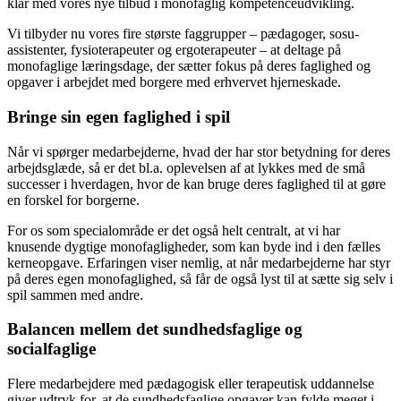
klar med vores nye tilbud i monofaglig kompetenceudvikling.
Vi tilbyder nu vores fire største faggrupper – pædagoger, sosu-
assistenter, fysioterapeuter og ergoterapeuter – at deltage på
monofaglige læringsdage, der sætter fokus på deres faglighed og
opgaver i arbejdet med borgere med erhvervet hjerneskade.
Bringe sin egen faglighed i spil
Når vi spørger medarbejderne, hvad der har stor betydning for deres
arbejdsglæde, så er det bl.a. oplevelsen af at lykkes med de små
successer i hverdagen, hvor de kan bruge deres faglighed til at gøre
en forskel for borgerne.
For os som specialområde er det også helt centralt, at vi har
knusende dygtige monofagligheder, som kan byde ind i den fælles
kerneopgave. Erfaringen viser nemlig, at når medarbejderne har styr
på deres egen monofaglighed, så får de også lyst til at sætte sig selv i
spil sammen med andre.
Balancen mellem det sundhedsfaglige og
socialfaglige
Flere medarbejdere med pædagogisk eller terapeutisk uddannelse
giver udtryk for, at de sundhedsfaglige opgaver kan fylde meget i