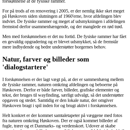
forskønnelse af de fysiske rammer.
For på trods af en renovering i 2005, er der nemlig ikke sket meget
på Høskoven siden slutningen af 1960'erne, hvor afdelingen blev
indviet. De fysiske rammer og meget af udsmykningen i afdelingen
fremstod derfor usammenhængende, og der manglede en rød trød.
Men med forskønnelsen er det nu fortid. De fysiske rammer har fået
en gevaldig opgradering og er blevet udsmykket, så de fremstår
mere indbydende og bedre understøtter borgernes behov.
Natur, farver og billeder som
'dialogstartere'
I forskønnelsen er der lagt vægt på, at der er sammenhæng mellem
de fysiske rammer, naturen omkring afdelingen og beboerne på
Høskoven. Derfor er både farver, billeder, grafiske elementer og
tekst, der bruges til wayfinding, særligt udvalgt, så det understøtter
opgaven og stedet. Samtidig er den lokale natur, der omgiver
Høskoven bragt i spil inden for og brugt aktivt i forskønnelsen.
Helt konkret er der kommet samtaletapeter på væggene med fotos
fra naturen omkring Høskoven. Der er også kommet billeder af
fugle, træer og et Danmarks- og verdenskort. Udover at skabe