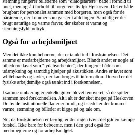
stemning fungerer billederne som "dialogstartere" både i forhold til
nuet, men også i forhold til borgerens liv før Høskoven. Det er både
brugbart for personalet sammen med borgeren, men også for de
pårørende, der kommer som gæster i afdelingen. Samtidig er der
brugt naturlige og varme farver, der skaber et varmt og
stemningsfyldt udtryk.
Også for arbejdsmiljøet
Men det ikke kun beboerne, der er tænkt ind i forskønnelsen. Det
samme er medarbejderne og arbejdsmiljøet. Blandt andet er nogle af
billederne lavet som "lydabsorbenter", der fungerer både som
udsmykning og samtidig hjælper på akustikken. Andre er lavet som
whiteboards og tavler, der kan bruges til information. Derved er det
fysiske arbejdsmiljø også tænkt ind i forskønnelsen.
I samme ombæring er enkelte gulve blevet renoveret, så de spiller
sammen med forskønnelsen. Alt i alt er der sket meget på Høskoven.
De hvide institutionelle flader er brudt, og i stedet er der kommet
varme, stemning og billeder at kigge på og tale om.
Nu, da forskønnelsen er færdig, er der ingen tvivl: det gør en kæmpe
forskel. Ikke bare for beboerne, men i den grad også for
medarbejderne og for arbejdsmiljøet.