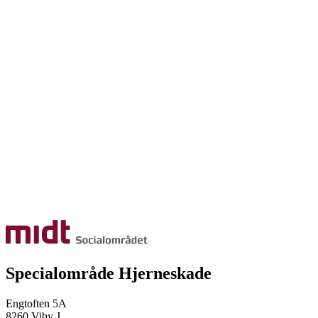
Specialområde Hjerneskade
Engtoften 5A
8260 Viby J