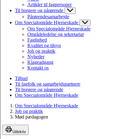
Artikler til fagpersoner
Til borgere og pårørende
Pårørendesamarbejde
Om Specialområde Hjerneskade
Om Specialområde Hjerneskade
Områdeledelse og sekretariat
Faglighed
Kvalitet og tilsyn
Job og praktik
Nyheder
Klageadgang
Kontakt os
Tilbud
Til fagfolk og samarbejdspartnere
Til borgere og pårørende
Om Specialområde Hjerneskade
Om Specialområde Hjerneskade
Job og praktik
Mød pædagogen
Udskriv