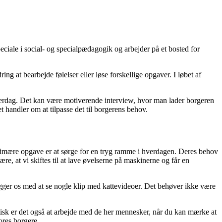
ciale i social- og specialpædagogik og arbejder på et bosted for
g at bearbejde følelser eller løse forskellige opgaver. I løbet af
 hverdag. Det kan være motiverende interview, hvor man lader borgeren
 handler om at tilpasse det til borgerens behov.
n primære opgave er at sørge for en tryg ramme i hverdagen. Deres behov
være, at vi skiftes til at lave øvelserne på maskinerne og får en
hygger os med at se nogle klip med kattevideoer. Det behøver ikke være
stisk er det også at arbejde med de her mennesker, når du kan mærke at
ores borgere.