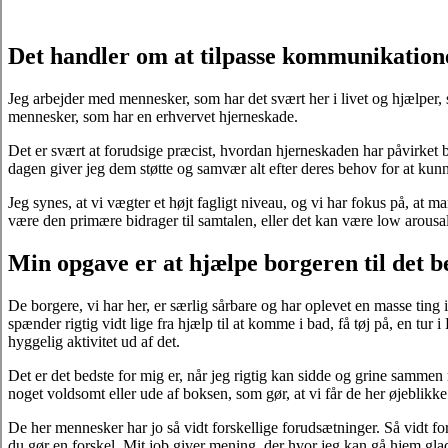
Det handler om at tilpasse kommunikation
Jeg arbejder med mennesker, som har det svært her i livet og hjælper,
mennesker, som har en erhvervet hjerneskade.
Det er svært at forudsige præcist, hvordan hjerneskaden har påvirket bo
dagen giver jeg dem støtte og samvær alt efter deres behov for at kun
Jeg synes, at vi vægter et højt fagligt niveau, og vi har fokus på, a
være den primære bidrager til samtalen, eller det kan være low arousal
Min opgave er at hjælpe borgeren til det b
De borgere, vi har her, er særlig sårbare og har oplevet en masse ting
spænder rigtig vidt lige fra hjælp til at komme i bad, få tøj på, en tur i
hyggelig aktivitet ud af det.
Det er det bedste for mig er, når jeg rigtig kan sidde og grine samme
noget voldsomt eller ude af boksen, som gør, at vi får de her øjeblik
De her mennesker har jo så vidt forskellige forudsætninger. Så vidt fo
du gør en forskel. Mit job giver mening, der hvor jeg kan gå hjem glad