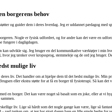
en borgerens behov
 støtter og guider dem i deres hverdag. Jeg er uddannet pædagog med spe
rgeren. Nogle er fysisk udfordret, og for andre kan det være en udfordrin
ne fungere i dagligdagen.
t man kan udvikle sig. Jeg bruger en del kommunikative værktøjer i min
, hvor jeg tænker over kropssprog, stemmeleje og de ord jeg bruger. Det
edst mulige liv
 i deres liv. Det handler om at hjælpe dem til det bedst mulige liv. Mi
 Brugsen eller ekstra støtte for at få en borger til fysioterapi. Så kan det 
n med en borger. Det kan være noget så basalt som en joke, eller at vi 
ke sammen.
rskellige liv. Lige så hårdt som det nogle gange kan være, lige så fanta
 – ved tanken om, at jeg har gjort dagen bare en lille smule bedre for v