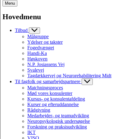
Menu
Hovedmenu
Tilbud
Målgruppe
Ydelser og takster
Fogedvænget
Handi-Ka
Høskoven
N.P. Josiassens Vej
Svalevej
Tagdækkervej og Neurorehabilitering Midt
Til fagfolk og samarbejdspartnere
Matchningsproces
Mød vores konsulenter
Kursus- og konsulentafdeling
Kurser og efteruddannelse
Rådgivning
Medarbejder- og teamudvikling
Neuropsykologisk undersøgelse
Forskning og praksisudvikling
IKT
VISO