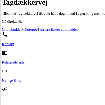
Tagdækkervej
Tilbuddet Tagdækkervej tilbyder både døgntilbud i egen bolig med bos
Gå direkte til:
Om tilbuddet
Målgruppe
Takster
Billeder af tilbuddet
Kontakt
Relaterede sider
Nyttige links