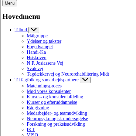
Menu
Hovedmenu
Tilbud
Målgruppe
Ydelser og takster
Fogedvænget
Handi-Ka
Høskoven
N.P. Josiassens Vej
Svalevej
Tagdækkervej og Neurorehabilitering Midt
Til fagfolk og samarbejdspartnere
Matchningsproces
Mød vores konsulenter
Kursus- og konsulentafdeling
Kurser og efteruddannelse
Rådgivning
Medarbejder- og teamudvikling
Neuropsykologisk undersøgelse
Forskning og praksisudvikling
IKT
VISO