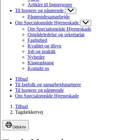
Artikler til fagpersoner
Til borgere og pårørende
Pårørendesamarbejde
Om Specialområde Hjerneskade
Om Specialområde Hjerneskade
Områdeledelse og sekretariat
Faglighed
Kvalitet og tilsyn
Job og praktik
Nyheder
Klageadgang
Kontakt os
Tilbud
Til fagfolk og samarbejdspartnere
Til borgere og pårørende
Om Specialområde Hjerneskade
Tilbud
Tagdækkervej
Udskriv