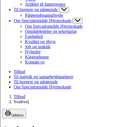
Artikler til fagpersoner
Til borgere og pårørende
Pårørendesamarbejde
Om Specialområde Hjerneskade
Om Specialområde Hjerneskade
Områdeledelse og sekretariat
Faglighed
Kvalitet og tilsyn
Job og praktik
Nyheder
Klageadgang
Kontakt os
Tilbud
Til fagfolk og samarbejdspartnere
Til borgere og pårørende
Om Specialområde Hjerneskade
Tilbud
Svalevej
Udskriv