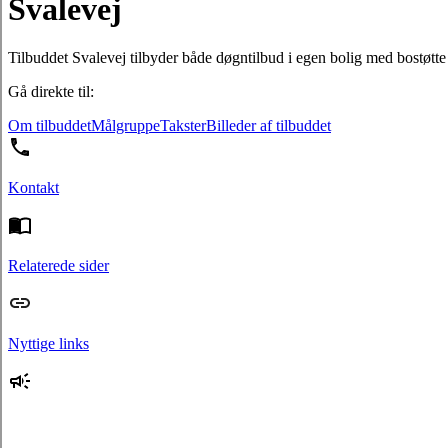
Svalevej
Tilbuddet Svalevej tilbyder både døgntilbud i egen bolig med bostøtte
Gå direkte til:
Om tilbuddet
Målgruppe
Takster
Billeder af tilbuddet
Kontakt
Relaterede sider
Nyttige links