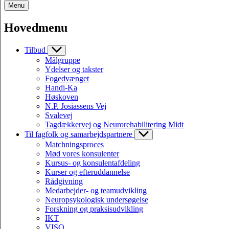
Menu
Hovedmenu
Tilbud
Målgruppe
Ydelser og takster
Fogedvænget
Handi-Ka
Høskoven
N.P. Josiassens Vej
Svalevej
Tagdækkervej og Neurorehabilitering Midt
Til fagfolk og samarbejdspartnere
Matchningsproces
Mød vores konsulenter
Kursus- og konsulentafdeling
Kurser og efteruddannelse
Rådgivning
Medarbejder- og teamudvikling
Neuropsykologisk undersøgelse
Forskning og praksisudvikling
IKT
VISO