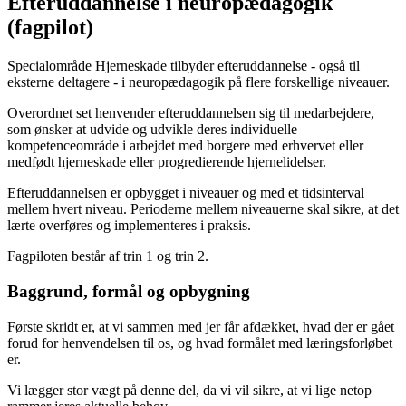
Efteruddannelse i neuropædagogik
(fagpilot)
Specialområde Hjerneskade tilbyder efteruddannelse - også til
eksterne deltagere - i neuropædagogik på flere forskellige niveauer.
Overordnet set henvender efteruddannelsen sig til medarbejdere,
som ønsker at udvide og udvikle deres individuelle
kompetenceområde i arbejdet med borgere med erhvervet eller
medfødt hjerneskade eller progredierende hjernelidelser.
Efteruddannelsen er opbygget i niveauer og med et tidsinterval
mellem hvert niveau. Perioderne mellem niveauerne skal sikre, at det
lærte overføres og implementeres i praksis.
Fagpiloten består af trin 1 og trin 2.
Baggrund, formål og opbygning
Første skridt er, at vi sammen med jer får afdækket, hvad der er gået
forud for henvendelsen til os, og hvad formålet med læringsforløbet
er.
Vi lægger stor vægt på denne del, da vi vil sikre, at vi lige netop