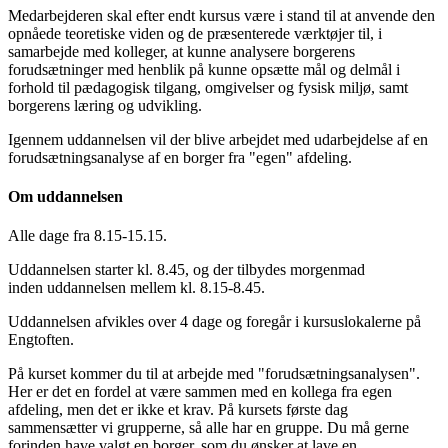
Medarbejderen skal efter endt kursus være i stand til at anvende den
opnåede teoretiske viden og de præsenterede værktøjer til, i
samarbejde med kolleger, at kunne analysere borgerens
forudsætninger med henblik på kunne opsætte mål og delmål i
forhold til pædagogisk tilgang, omgivelser og fysisk miljø, samt
borgerens læring og udvikling.
Igennem uddannelsen vil der blive arbejdet med udarbejdelse af en
forudsætningsanalyse af en borger fra "egen" afdeling.
Om uddannelsen
Alle dage fra 8.15-15.15.
Uddannelsen starter kl. 8.45, og der tilbydes morgenmad
inden uddannelsen mellem kl. 8.15-8.45.
Uddannelsen afvikles over 4 dage og foregår i kursuslokalerne på
Engtoften.
På kurset kommer du til at arbejde med "forudsætningsanalysen".
Her er det en fordel at være sammen med en kollega fra egen
afdeling, men det er ikke et krav. På kursets første dag
sammensætter vi grupperne, så alle har en gruppe. Du må gerne
forinden have valgt en borger, som du ønsker at lave en