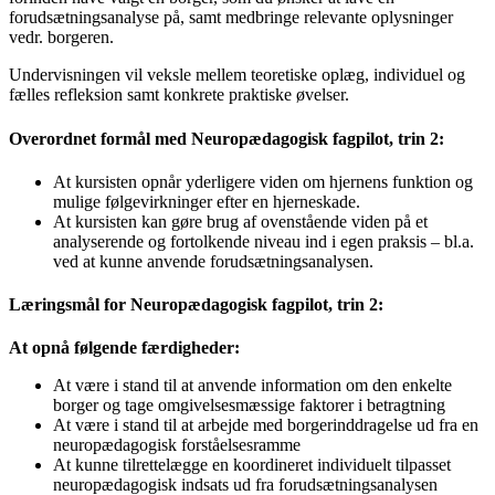
forudsætningsanalyse på, samt medbringe relevante oplysninger
vedr. borgeren.
Undervisningen vil veksle mellem teoretiske oplæg, individuel og
fælles refleksion samt konkrete praktiske øvelser.
Overordnet formål med Neuropædagogisk fagpilot, trin 2:
At kursisten opnår yderligere viden om hjernens funktion og
mulige følgevirkninger efter en hjerneskade.
At kursisten kan gøre brug af ovenstående viden på et
analyserende og fortolkende niveau ind i egen praksis – bl.a.
ved at kunne anvende forudsætningsanalysen.
Læringsmål for Neuropædagogisk fagpilot, trin 2:
At opnå følgende færdigheder:
At være i stand til at anvende information om den enkelte
borger og tage omgivelsesmæssige faktorer i betragtning
At være i stand til at arbejde med borgerinddragelse ud fra en
neuropædagogisk forståelsesramme
At kunne tilrettelægge en koordineret individuelt tilpasset
neuropædagogisk indsats ud fra forudsætningsanalysen