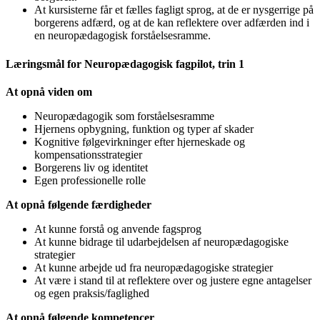
At kursisterne får et fælles fagligt sprog, at de er nysgerrige på
borgerens adfærd, og at de kan reflektere over adfærden ind i
en neuropædagogisk forståelsesramme.
Læringsmål for Neuropædagogisk fagpilot, trin 1
At opnå viden om
Neuropædagogik som forståelsesramme
Hjernens opbygning, funktion og typer af skader
Kognitive følgevirkninger efter hjerneskade og
kompensationsstrategier
Borgerens liv og identitet
Egen professionelle rolle
At opnå følgende færdigheder
At kunne forstå og anvende fagsprog
At kunne bidrage til udarbejdelsen af neuropædagogiske
strategier
At kunne arbejde ud fra neuropædagogiske strategier
At være i stand til at reflektere over og justere egne antagelser
og egen praksis/faglighed
At opnå følgende kompetencer