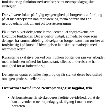
funktioner og funktionsnedsættelser, samt neuropædagogiske
strategier.
Der vil være fokus på faglig nysgerrighed på borgerens adfærd, og
på at medarbejderen kan reflektere og forstå adfærd ind i en
neuropædagogisk tilgang og forståelsesramme.
På kurset bliver deltagerne introduceret til et spørgeskema om
kognitive funktioner. Det er derfor vigtigt, at medarbejdere som
deltager fra samme afdeling udvælger en borger, som man ønsker at
fordybe sig i på kurset. Udvælgelsen kan ske i samarbejde med
nærmeste leder.
Kursisterne skal give besked om, hvilken borger der ønskes arbejdet
med, mindst én måned før kursusstart, således underviserne har
mulighed for at forberede sig.
Deltagerne opnår et fælles fagsprog og får styrket deres bevidsthed
om egen professionelle rolle.
Overordnet formål med Neuropædagogisk fagpilot, trin 1
At kursisterne får styrket deres faglige bevidsthed, og at de
kan anvende en neuropædagogisk tilgang i mødet med
borgeren.