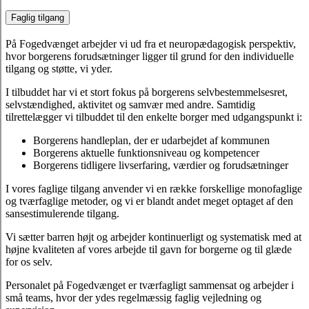
Faglig tilgang
På Fogedvænget arbejder vi ud fra et neuropædagogisk perspektiv,
hvor borgerens forudsætninger ligger til grund for den individuelle
tilgang og støtte, vi yder.
I tilbuddet har vi et stort fokus på borgerens selvbestemmelsesret,
selvstændighed, aktivitet og samvær med andre. Samtidig
tilrettelægger vi tilbuddet til den enkelte borger med udgangspunkt i:
Borgerens handleplan, der er udarbejdet af kommunen
Borgerens aktuelle funktionsniveau og kompetencer
Borgerens tidligere livserfaring, værdier og forudsætninger
I vores faglige tilgang anvender vi en række forskellige monofaglige
og tværfaglige metoder, og vi er blandt andet meget optaget af den
sansestimulerende tilgang.
Vi sætter barren højt og arbejder kontinuerligt og systematisk med at
højne kvaliteten af vores arbejde til gavn for borgerne og til glæde
for os selv.
Personalet på Fogedvænget er tværfagligt sammensat og arbejder i
små teams, hvor der ydes regelmæssig faglig vejledning og