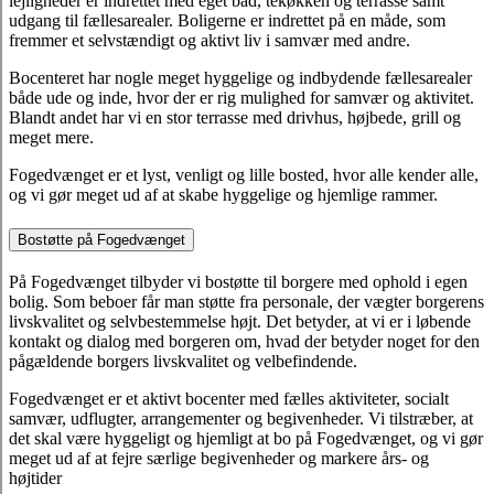
lejligheder er indrettet med eget bad, tekøkken og terrasse samt
udgang til fællesarealer. Boligerne er indrettet på en måde, som
fremmer et selvstændigt og aktivt liv i samvær med andre.
Bocenteret har nogle meget hyggelige og indbydende fællesarealer
både ude og inde, hvor der er rig mulighed for samvær og aktivitet.
Blandt andet har vi en stor terrasse med drivhus, højbede, grill og
meget mere.
Fogedvænget er et lyst, venligt og lille bosted, hvor alle kender alle,
og vi gør meget ud af at skabe hyggelige og hjemlige rammer.
Bostøtte på Fogedvænget
På Fogedvænget tilbyder vi bostøtte til borgere med ophold i egen
bolig. Som beboer får man støtte fra personale, der vægter borgerens
livskvalitet og selvbestemmelse højt. Det betyder, at vi er i løbende
kontakt og dialog med borgeren om, hvad der betyder noget for den
pågældende borgers livskvalitet og velbefindende.
Fogedvænget er et aktivt bocenter med fælles aktiviteter, socialt
samvær, udflugter, arrangementer og begivenheder. Vi tilstræber, at
det skal være hyggeligt og hjemligt at bo på Fogedvænget, og vi gør
meget ud af at fejre særlige begivenheder og markere års- og
højtider