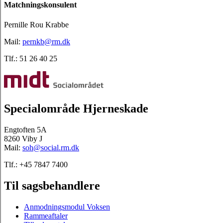
Matchningskonsulent
Pernille Rou Krabbe
Mail:
pernkb@rm.dk
Tlf.: 51 26 40 25
Specialområde Hjerneskade
Engtoften 5A
8260 Viby J
Mail:
soh@social.rm.dk
Tlf.: +45 7847 7400
Til sagsbehandlere
Anmodningsmodul Voksen
Rammeaftaler