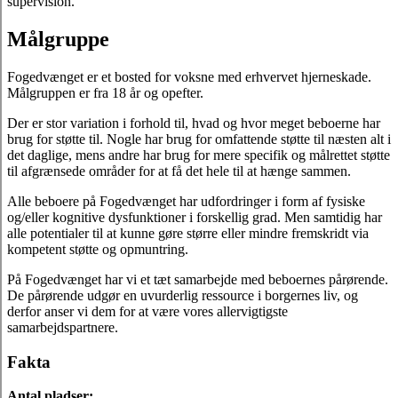
supervision.
Målgruppe
Fogedvænget er et bosted for voksne med erhvervet hjerneskade.
Målgruppen er fra 18 år og opefter.
Der er stor variation i forhold til, hvad og hvor meget beboerne har
brug for støtte til. Nogle har brug for omfattende støtte til næsten alt i
det daglige, mens andre har brug for mere specifik og målrettet støtte
til afgrænsede områder for at få det hele til at hænge sammen.
Alle beboere på Fogedvænget har udfordringer i form af fysiske
og/eller kognitive dysfunktioner i forskellig grad. Men samtidig har
alle potentialer til at kunne gøre større eller mindre fremskridt via
kompetent støtte og opmuntring.
På Fogedvænget har vi et tæt samarbejde med beboernes pårørende.
De pårørende udgør en uvurderlig ressource i borgernes liv, og
derfor anser vi dem for at være vores allervigtigste
samarbejdspartnere.
Fakta
Antal pladser: