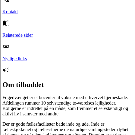
Kontakt
Relaterede sider
Nyttige links
Om tilbuddet
Fogedvænget er et bocenter til voksne med erhvervet hjerneskade.
Afdelingen rummer 10 selvstændige to-værelses lejligheder.
Boligerne er indrettet på en måde, som fremmer et selvstændigt og
aktivt liv i samvær med andre.
Der er gode fællesfaciliteter både inde og ude. Inde er
fælleskøkkenet og fællesstuerne de naturlige samlingssteder i løbet
af dagen, og når der skal hygges om aftenen. Derudover er der et