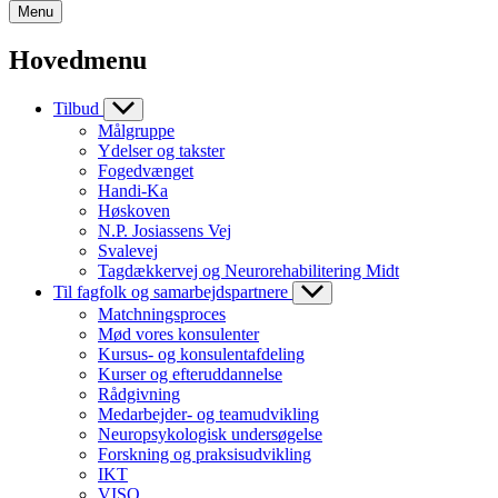
Menu
Hovedmenu
Tilbud
Målgruppe
Ydelser og takster
Fogedvænget
Handi-Ka
Høskoven
N.P. Josiassens Vej
Svalevej
Tagdækkervej og Neurorehabilitering Midt
Til fagfolk og samarbejdspartnere
Matchningsproces
Mød vores konsulenter
Kursus- og konsulentafdeling
Kurser og efteruddannelse
Rådgivning
Medarbejder- og teamudvikling
Neuropsykologisk undersøgelse
Forskning og praksisudvikling
IKT
VISO