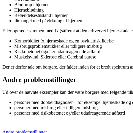
Blodprop i hjernen
Hjerneblødning
Betændelsestilstand i hjernen
Iltmangel med påvirkning af hjernen
Eller optræde sammen med fx (såfremt at den erhvervet hjerneskade er 
Komorbiditet fx hjerneskade og en psykiatrisk lidelse
Misbrugsproblematikker eller tidligere misbrug
Risikobetonet og/eller udadreagerende adfærd
Muskelsvind, Sklerose eller Cerebral parese
Der er derfor tale om borgere, der falder inden for et bredt spektrum af
Andre problemstillinger
Ud over de nævnte eksempler kan der være borgere med følgende til
personer med dobbeltdiagnoser – for eksempel hjerneskade og en 
personer med misbrug eller tidligere misbrug
personer med risikobetonet og/eller udadreagerende adfærd
Andre problemstillinger