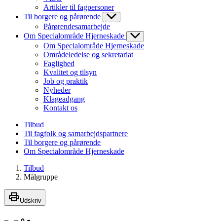
Artikler til fagpersoner
Til borgere og pårørende
Pårørendesamarbejde
Om Specialområde Hjerneskade
Om Specialområde Hjerneskade
Områdeledelse og sekretariat
Faglighed
Kvalitet og tilsyn
Job og praktik
Nyheder
Klageadgang
Kontakt os
Tilbud
Til fagfolk og samarbejdspartnere
Til borgere og pårørende
Om Specialområde Hjerneskade
Tilbud
Målgruppe
Udskriv