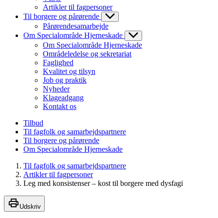
Artikler til fagpersoner
Til borgere og pårørende
Pårørendesamarbejde
Om Specialområde Hjerneskade
Om Specialområde Hjerneskade
Områdeledelse og sekretariat
Faglighed
Kvalitet og tilsyn
Job og praktik
Nyheder
Klageadgang
Kontakt os
Tilbud
Til fagfolk og samarbejdspartnere
Til borgere og pårørende
Om Specialområde Hjerneskade
Til fagfolk og samarbejdspartnere
Artikler til fagpersoner
Leg med konsistenser – kost til borgere med dysfagi
Udskriv