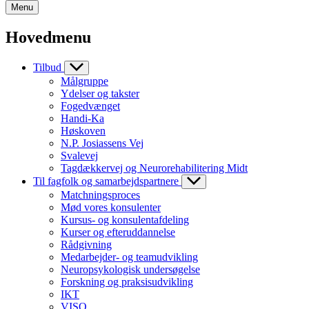
Menu
Hovedmenu
Tilbud
Målgruppe
Ydelser og takster
Fogedvænget
Handi-Ka
Høskoven
N.P. Josiassens Vej
Svalevej
Tagdækkervej og Neurorehabilitering Midt
Til fagfolk og samarbejdspartnere
Matchningsproces
Mød vores konsulenter
Kursus- og konsulentafdeling
Kurser og efteruddannelse
Rådgivning
Medarbejder- og teamudvikling
Neuropsykologisk undersøgelse
Forskning og praksisudvikling
IKT
VISO