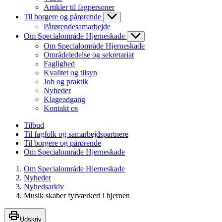
Artikler til fagpersoner
Til borgere og pårørende
Pårørendesamarbejde
Om Specialområde Hjerneskade
Om Specialområde Hjerneskade
Områdeledelse og sekretariat
Faglighed
Kvalitet og tilsyn
Job og praktik
Nyheder
Klageadgang
Kontakt os
Tilbud
Til fagfolk og samarbejdspartnere
Til borgere og pårørende
Om Specialområde Hjerneskade
Om Specialområde Hjerneskade
Nyheder
Nyhedsarkiv
Musik skaber fyrværkeri i hjernen
Udskriv