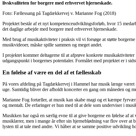
livskvaliteten for borgere med erhvervet hjerneskade.
Foto: Fællessang på Tagdækkervej v. Marianne Fog (2018)
Projektet består af et nyt kompetenceudviklingsforløb, hvor 15 medarb
det daglige arbejde med borgere med erhvervet hjerneskade.
Med brug af musikaktiviteter i praksis vil vi forsøge at støtte borgerne 
musikvideoer, måske spille sammen og meget andet.
I projektet kommer deltagerne til at afprøve konkrete musikaktivite
udgangspunkt i borgernes potentialer. Formålet med projektet er i sids
En følelse af være en del af et fællesskab
På vores afdeling på Tagdækkervej i Hammel har musik længe været en
uge. Samtidig bliver der afholdt koncerter en gang om måneden og mu
Marianne Fog fortæller, at musik kan skabe magi og et kæmpe fyrværke
og mentalt. De erfaringer er hun med til at dele som underviser i musi
Musikken har også en særlig evne til at give borgerne en følelse af at
musiklærer, men i mange år efter sin hjerneblødning var flov over at
lysten til at tale med andre. Vi håber at se samme positive udvikling 