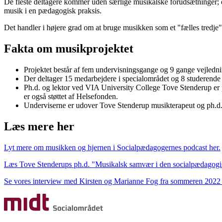
De fleste deltagere kommer uden særlige musikalske forudsætninger; en
musik i en pædagogisk praksis.
Det handler i højere grad om at bruge musikken som et "fælles tredj
Fakta om musikprojektet
Projektet består af fem undervisningsgange og 9 gange vejledni
Der deltager 15 medarbejdere i specialområdet og 8 studerende
Ph.d. og lektor ved VIA University College Tove Stenderup er p
er også støttet af Helsefonden.
Underviserne er udover Tove Stenderup musikterapeut og ph.d
Læs mere her
Lyt mere om musikken og hjernen i Socialpædagogernes podcast her.
Læs Tove Stenderups ph.d. "Musikalsk samvær i den socialpædagogis
Se vores interview med Kirsten og Marianne Fog fra sommeren 2022 