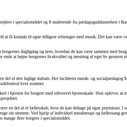
ejdere i specialområdet og 8 studerende fra pædagoguddannelsen i Ikast 
til at få kontakt til egne tidligere erfaringer med musik. Det kan være ve
ter i borgernes dagligdag og lære, hvordan de kan være sammen med bor
te ende at højne borgernes livskvalitet og mestring af eget liv gennem mu
 del af den faglige indsats. Her faciliterer musik- og socialpædagog M
sikfestival hver sommer.
ri i hjernen for borgere med erhvervet hjerneskade. Hun oplever, at mus
kprojektet.
 være en del af et fællesskab, hvor de kan deltage på egne præmisser. I s
 bruge sin stemme. Ved hjælp af individuel musikterapi og fællessang g
hos mange flere borgere i specialområdet.