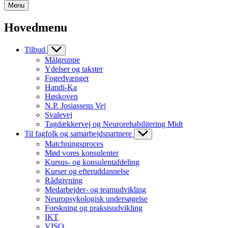
Menu
Hovedmenu
Tilbud
Målgruppe
Ydelser og takster
Fogedvænget
Handi-Ka
Høskoven
N.P. Josiassens Vej
Svalevej
Tagdækkervej og Neurorehabilitering Midt
Til fagfolk og samarbejdspartnere
Matchningsproces
Mød vores konsulenter
Kursus- og konsulentafdeling
Kurser og efteruddannelse
Rådgivning
Medarbejder- og teamudvikling
Neuropsykologisk undersøgelse
Forskning og praksisudvikling
IKT
VISO