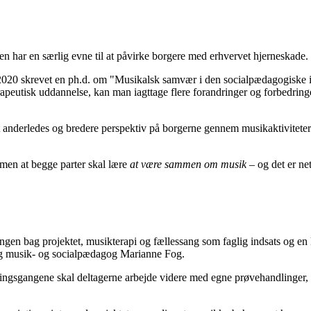
en har en særlig evne til at påvirke borgere med erhvervet hjerneskade.
 i 2020 skrevet en ph.d. om "Musikalsk samvær i den socialpædagogiske 
rapeutisk uddannelse, kan man iagttage flere forandringer og forbedrin
 anderledes og bredere perspektiv på borgerne gennem musikaktiviteter.
men at begge parter skal lære
at være sammen om musik
– og det er ne
ningen bag projektet, musikterapi og fællessang som faglig indsats og en 
og musik- og socialpædagog Marianne Fog.
sningsgangene skal deltagerne arbejde videre med egne prøvehandlinger