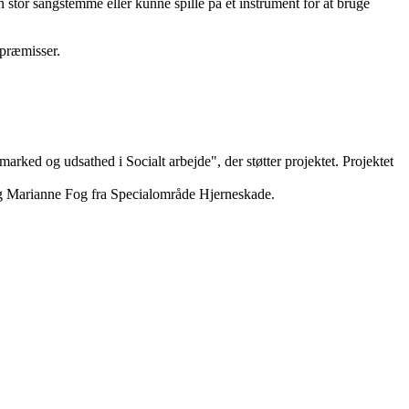
stor sangstemme eller kunne spille på et instrument for at bruge
 præmisser.
ked og udsathed i Socialt arbejde", der støtter projektet. Projektet
g Marianne Fog fra Specialområde Hjerneskade.