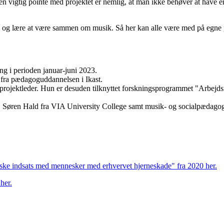
 vigtig pointe med projektet er nemlig, at man ikke behøver at have en 
e" og lære at være sammen om musik. Så her kan alle være med på egne
ng i perioden januar-juni 2023.
 fra pædagoguddannelsen i Ikast.
rojektleder. Hun er desuden tilknyttet forskningsprogrammet "Arbejdsmar
. Søren Hald fra VIA University College samt musik- og socialpædago
ke indsats med mennesker med erhvervet hjerneskade" fra 2020 her.
her.