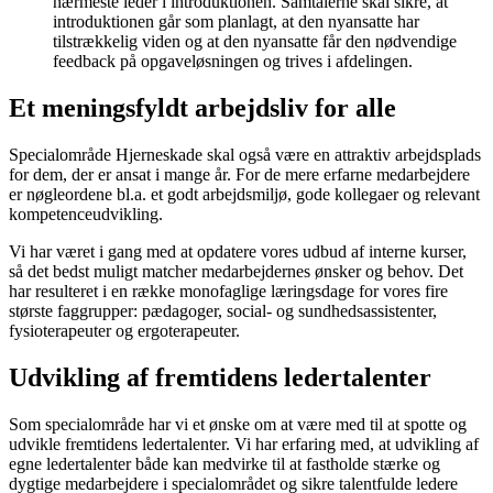
nærmeste leder i introduktionen. Samtalerne skal sikre, at
introduktionen går som planlagt, at den nyansatte har
tilstrækkelig viden og at den nyansatte får den nødvendige
feedback på opgaveløsningen og trives i afdelingen.
Et meningsfyldt arbejdsliv for alle
Specialområde Hjerneskade skal også være en attraktiv arbejdsplads
for dem, der er ansat i mange år. For de mere erfarne medarbejdere
er nøgleordene bl.a. et godt arbejdsmiljø, gode kollegaer og relevant
kompetenceudvikling.
Vi har været i gang med at opdatere vores udbud af interne kurser,
så det bedst muligt matcher medarbejdernes ønsker og behov. Det
har resulteret i en række monofaglige læringsdage for vores fire
største faggrupper: pædagoger, social- og sundhedsassistenter,
fysioterapeuter og ergoterapeuter.
Udvikling af fremtidens ledertalenter
Som specialområde har vi et ønske om at være med til at spotte og
udvikle fremtidens ledertalenter. Vi har erfaring med, at udvikling af
egne ledertalenter både kan medvirke til at fastholde stærke og
dygtige medarbejdere i specialområdet og sikre talentfulde ledere