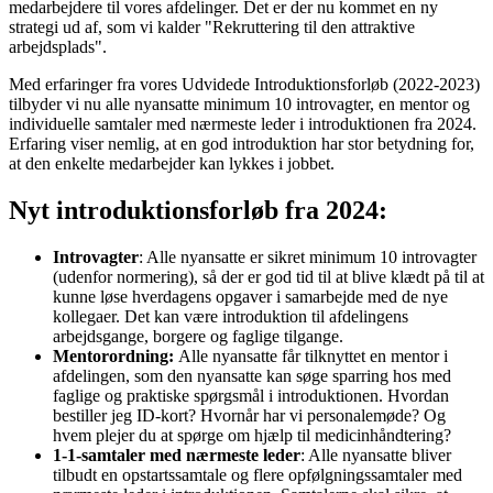
medarbejdere til vores afdelinger. Det er der nu kommet en ny
strategi ud af, som vi kalder "Rekruttering til den attraktive
arbejdsplads".
Med erfaringer fra vores Udvidede Introduktionsforløb (2022-2023)
tilbyder vi nu alle nyansatte minimum 10 introvagter, en mentor og
individuelle samtaler med nærmeste leder i introduktionen fra 2024.
Erfaring viser nemlig, at en god introduktion har stor betydning for,
at den enkelte medarbejder kan lykkes i jobbet.
Nyt introduktionsforløb fra 2024:
Introvagter
: Alle nyansatte er sikret minimum 10 introvagter
(udenfor normering), så der er god tid til at blive klædt på til at
kunne løse hverdagens opgaver i samarbejde med de nye
kollegaer. Det kan være introduktion til afdelingens
arbejdsgange, borgere og faglige tilgange.
Mentorordning:
Alle nyansatte får tilknyttet en mentor i
afdelingen, som den nyansatte kan søge sparring hos med
faglige og praktiske spørgsmål i introduktionen. Hvordan
bestiller jeg ID-kort? Hvornår har vi personalemøde? Og
hvem plejer du at spørge om hjælp til medicinhåndtering?
1-1-samtaler med nærmeste leder
: Alle nyansatte bliver
tilbudt en opstartssamtale og flere opfølgningssamtaler med