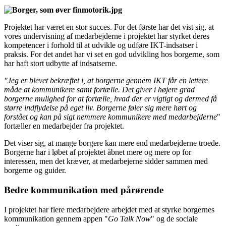
Projektet har været en stor succes. For det første har det vist sig, at
vores undervisning af medarbejderne i projektet har styrket deres
kompetencer i forhold til at udvikle og udføre IKT-indsatser i
praksis. For det andet har vi set en god udvikling hos borgerne, som
har haft stort udbytte af indsatserne.
"Jeg er blevet bekræftet i, at borgerne gennem IKT får en lettere
måde at kommunikere samt fortælle. Det giver i højere grad
borgerne mulighed for at fortælle, hvad der er vigtigt og dermed få
større indflydelse på eget liv. Borgerne føler sig mere hørt og
forstået og kan på sigt nemmere kommunikere med medarbejderne
"
fortæller en medarbejder fra projektet.
Det viser sig, at mange borgere kan mere end medarbejderne troede.
Borgerne har i løbet af projektet åbnet mere og mere op for
interessen, men det kræver, at medarbejerne sidder sammen med
borgerne og guider.
Bedre kommunikation med pårørende
I projektet har flere medarbejdere arbejdet med at styrke borgernes
kommunikation gennem appen "
Go Talk Now
" og de sociale