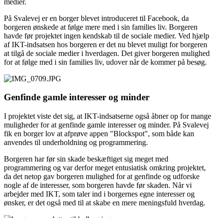
medier.
På Svalevej er en borger blevet introduceret til Facebook, da
borgeren ønskede at følge mere med i sin families liv. Borgeren
havde før projektet ingen kendskab til de sociale medier. Ved hjælp
af IKT-indsatsen hos borgeren er det nu blevet muligt for borgeren
at tilgå de sociale medier i hverdagen. Det giver borgeren mulighed
for at følge med i sin families liv, udover når de kommer på besøg.
Genfinde gamle interesser og minder
I projektet viste det sig, at IKT-indsatserne også åbner op for mange
muligheder for at genfinde gamle interesser og minder. På Svalevej
fik en borger lov at afprøve appen "Blockspot", som både kan
anvendes til underholdning og programmering.
Borgeren har før sin skade beskæftiget sig meget med
programmering og var derfor meget entusiatisk omkring projektet,
da det netop gav borgeren mulighed for at genfinde og udforske
nogle af de interesser, som borgeren havde før skaden. Når vi
arbejder med IKT, som taler ind i borgernes egne interesser og
ønsker, er det også med til at skabe en mere meningsfuld hverdag.